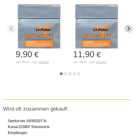
9,90
11,90
7,
€
€
inkl. MwSt. zzgl.
Versand
inkl. MwSt. zzgl.
Versand
inkl. 
Wird oft zusammen gekauft
Spektrum AR8020T 8-
Kanal DSMX Telemetrie
Empfänger