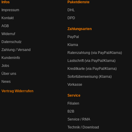
Infos
Paketdienste
Impressum
DHL
Kontakt
DPD
AGB
Zahlungsarten
Widerruf
PayPal
Datenschutz
Klarna
Zahlung / Versand
Ratenzahlung (via PayPal/Klarna)
Kundeninfo
Lastschrift (via PayPal/Klarna)
Jobs
Kreditkarte (via PayPal/Klarna)
Über uns
Sofortüberweisung (Klarna)
News
Vorkasse
Vertrag Widerrufen
Service
Filialen
B2B
Service / RMA
Technik / Download