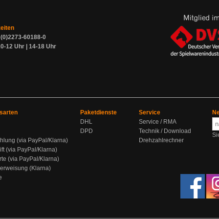
zeiten
9 (0)2273-60188-0
0-12 Uhr | 14-18 Uhr
sarten
Paketdienste
Service
Ne
DHL
Service / RMA
DPD
Technik / Download
Si
hlung (via PayPal/Klarna)
Drehzahlrechner
ift (via PayPal/Klarna)
rte (via PayPal/Klarna)
berweisung (Klarna)
e