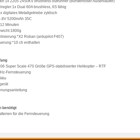
or:1x 2205 2450KV brushless outrunner (bürstenloser Außenläufer)
lregler:1x Dual 60A brushless, 6S fähig
x digitales Metallgetriebe zyklisch
14.8V 5200mAh 35C
t:12 Minuten
ewicht:1800g
bilisierung:*X2 Roban (ardupilot F407)
uerung:*10 ch enthalten
fang
 206 Super Scale 470 Größe GPS-stabilisierter Helikopter – RTF
GHz-Fernsteuerung
akku
gerät
enungsanleitung
 benötigt
atterien für die Fernsteuerung