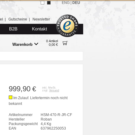
ENG
|
DEU
el
|
Gutscheine
|
Newsletter
B2B
Kontakt
0 Artikel
Warenkorb
0,00 €
999,90
€
inkl. MwSt.
zzgl.
Versand
Im Zulauf. Liefertermin noch nicht
bekannt
Artikelnummer
HSM-470-R-JR-CF
Hersteller
Roban
Packungsgewicht
4,4 Kg
EAN
637962250053