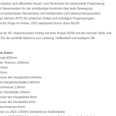
gsstarker und effizienter Haupt- und Heckmotor für verbesserte Flugleistung
l-Steuersystem für die vollständige Kontrolle über jede Bewegung
isch bedienbarer Wassertank und funktionales LED-Beleuchtungssystem
tige Version (RTF) für einfaches Setup und sofortiges Flugvergnügen
elt für Flüge im Freien, GPS-stabilisiert durch ublox M10N
Sie Ihr RC-Hubschrauber-Hobby mit dem Roban B206 auf die nächste Stufe und
Sie die perfekte Balance aus Leistung, Haltbarkeit und kultigem Stil.
he Daten
länge:850mm
inkl. Rotoren:1000mm
:210mm
270mm
esser des Hauptrotors:840mm
es Hauptrotorblattes:380mm
rchmesser:130mm
des Heckblatts:130mm
esser der Hauptwelle:6mm
esser der Heckwelle:5mm
ldurchmesser:6mm
tor:1x 2820 1300KV bürstenloser Außenläufer