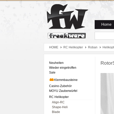
Zum Hauptmenue
Zum Seiteninhalt
Zum Warenkob
Home
HOME
RC Helikopter
Roban
Helikopt
Rotor
Neuheiten
Wieder eingetroffen
Sale
Klemmbausteine
Casino-Zubehör
MOYU Zauberwürfel
RC Helikopter
Align-RC
Shape-Heli
Blade