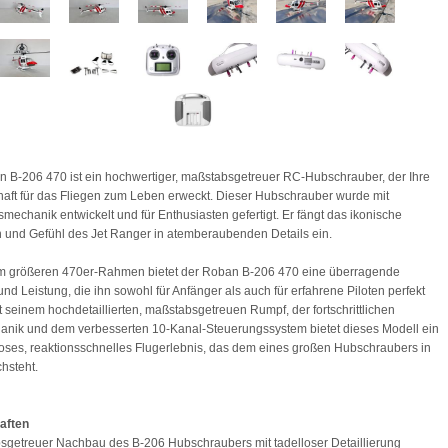
 B-206 470 ist ein hochwertiger, maßstabsgetreuer RC-Hubschrauber, der Ihre
aft für das Fliegen zum Leben erweckt. Dieser Hubschrauber wurde mit
smechanik entwickelt und für Enthusiasten gefertigt. Er fängt das ikonische
und Gefühl des Jet Ranger in atemberaubenden Details ein.
em größeren 470er-Rahmen bietet der Roban B-206 470 eine überragende
 und Leistung, die ihn sowohl für Anfänger als auch für erfahrene Piloten perfekt
t seinem hochdetaillierten, maßstabsgetreuen Rumpf, der fortschrittlichen
nik und dem verbesserten 10-Kanal-Steuerungssystem bietet dieses Modell ein
oses, reaktionsschnelles Flugerlebnis, das dem eines großen Hubschraubers in
chsteht.
aften
sgetreuer Nachbau des B-206 Hubschraubers mit tadelloser Detaillierung