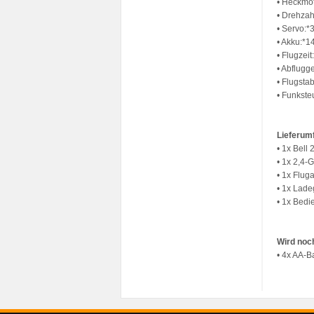
• Heckmot
• Drehzah
• Servo:*3
• Akku:*
• Flugzei
• Abflugg
• Flugsta
• Funkste
Lieferum
• 1x Bell
• 1x 2,4-
• 1x Flug
• 1x Lade
• 1x Bedi
Wird noch
• 4x AA-B