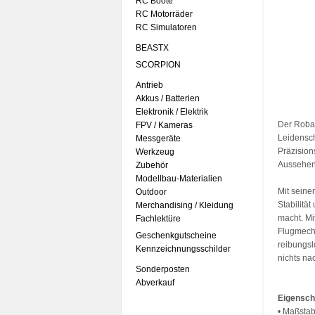
RC Boote
RC Motorräder
RC Simulatoren
BEASTX
SCORPION
Antrieb
Akkus / Batterien
Elektronik / Elektrik
Der Roban
FPV / Kameras
Leidensch
Messgeräte
Präzision
Werkzeug
Aussehen 
Zubehör
Modellbau-Materialien
Mit sein
Outdoor
Stabilität
Merchandising / Kleidung
macht. Mi
Fachlektüre
Flugmecha
Geschenkgutscheine
reibungsl
Kennzeichnungsschilder
nichts na
Sonderposten
Abverkauf
Eigensch
• Maßstab