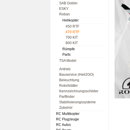
SAB Goblin
ESKY
Roban
Helikopter
450 RTF
470 RTF
700 KIT
800 KIT
Rümpfe
Parts
TSA Model
Antrieb
Bauservice (Heli2GO)
Beleuchtung
Rotorblätter
Kennzeichnungsschilder
Partfinder
Stabilisierungssysteme
Zubehör
RC Multikopter
RC Flugzeuge
RC Autos