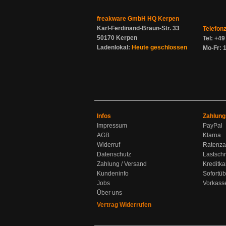
freakware GmbH HQ Kerpen
Karl-Ferdinand-Braun-Str. 33
Telefon
50170 Kerpen
Tel: +4
Ladenlokal:
Heute geschlossen
Mo-Fr: 1
Infos
Zahlung
Impressum
PayPal
AGB
Klarna
Widerruf
Ratenza
Datenschutz
Lastschr
Zahlung / Versand
Kreditka
Kundeninfo
Sofortü
Jobs
Vorkass
Über uns
Vertrag Widerrufen