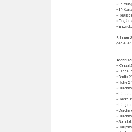
• Leistun
• 10-Kana
• Realist
• Flugfer
• Entwick
Bringen 
genießen 
Technisc
• Körper
• Länge 
• Breite
• Höhe:
• Durchm
• Länge d
• Heckdu
• Länge 
• Durchm
• Durchm
• Spinde
• Hauptmo