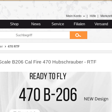
Mein Konto
|
Hilfe
|
Merkzett
Shop
News
Service
Filialen
Versand
er
470 RTF
Scale B206 Cal Fire 470 Hubschrauber - RTF