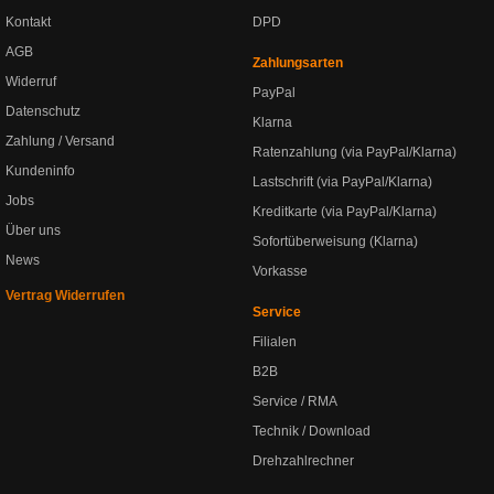
Kontakt
DPD
AGB
Zahlungsarten
Widerruf
PayPal
Datenschutz
Klarna
Zahlung / Versand
Ratenzahlung (via PayPal/Klarna)
Kundeninfo
Lastschrift (via PayPal/Klarna)
Jobs
Kreditkarte (via PayPal/Klarna)
Über uns
Sofortüberweisung (Klarna)
News
Vorkasse
Vertrag Widerrufen
Service
Filialen
B2B
Service / RMA
Technik / Download
Drehzahlrechner