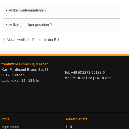
Artikel weiterempfehlen
Artikel günstiger gesehen ?
Verantwortliche Person in der EU
freakware GmbH HQ Kerpen
Karl-Ferdinand-Braun-Str. 33
Tel: +49 (0)2273-60188-0
50170 Kerpen
Mo-Fr: 10-12 Uhr | 14-18 Uhr
Ladenlokal: 14 - 18 Uhr
Infos
Paketdienste
Impressum
DHL