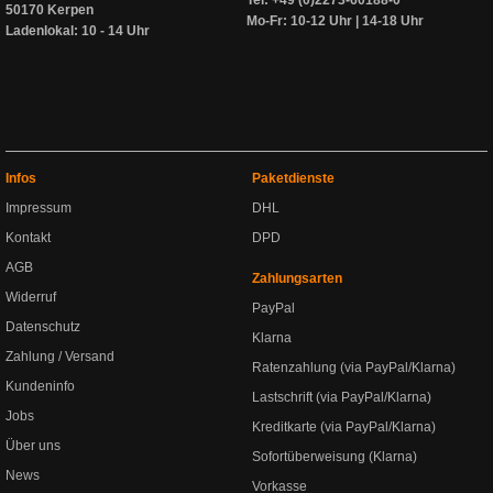
Tel: +49 (0)2273-60188-0
50170 Kerpen
Mo-Fr: 10-12 Uhr | 14-18 Uhr
Ladenlokal: 10 - 14 Uhr
Infos
Paketdienste
Impressum
DHL
Kontakt
DPD
AGB
Zahlungsarten
Widerruf
PayPal
Datenschutz
Klarna
Zahlung / Versand
Ratenzahlung (via PayPal/Klarna)
Kundeninfo
Lastschrift (via PayPal/Klarna)
Jobs
Kreditkarte (via PayPal/Klarna)
Über uns
Sofortüberweisung (Klarna)
News
Vorkasse