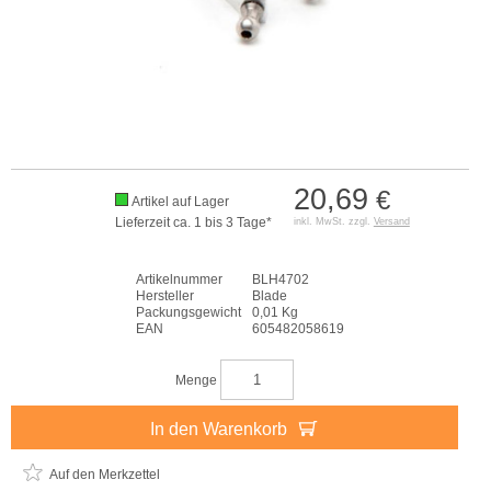
20,69
€
Artikel auf Lager
Lieferzeit ca. 1 bis 3 Tage*
inkl. MwSt. zzgl.
Versand
Artikelnummer
BLH4702
Hersteller
Blade
Packungsgewicht
0,01 Kg
EAN
605482058619
Menge
In den Warenkorb
Auf den Merkzettel