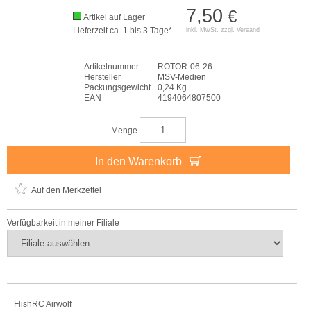
7,50
€
Artikel auf Lager
Lieferzeit ca. 1 bis 3 Tage*
inkl. MwSt. zzgl.
Versand
Artikelnummer
ROTOR-06-26
Hersteller
MSV-Medien
Packungsgewicht
0,24 Kg
EAN
4194064807500
Menge
In den Warenkorb
Auf den Merkzettel
Verfügbarkeit in meiner Filiale
FlishRC Airwolf