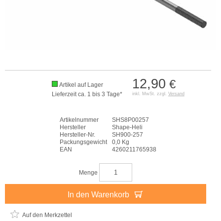
12,90
€
Artikel auf Lager
Lieferzeit ca. 1 bis 3 Tage*
inkl. MwSt. zzgl.
Versand
Artikelnummer
SHS8P00257
Hersteller
Shape-Heli
Hersteller-Nr.
SH900-257
Packungsgewicht
0,0 Kg
EAN
4260211765938
Menge
In den Warenkorb
Auf den Merkzettel