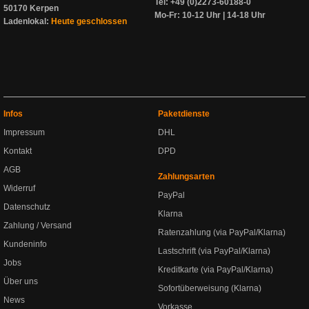
Tel: +49 (0)2273-60188-0
50170 Kerpen
Mo-Fr: 10-12 Uhr | 14-18 Uhr
Ladenlokal:
Heute geschlossen
Infos
Paketdienste
Impressum
DHL
Kontakt
DPD
AGB
Zahlungsarten
Widerruf
PayPal
Datenschutz
Klarna
Zahlung / Versand
Ratenzahlung (via PayPal/Klarna)
Kundeninfo
Lastschrift (via PayPal/Klarna)
Jobs
Kreditkarte (via PayPal/Klarna)
Über uns
Sofortüberweisung (Klarna)
News
Vorkasse