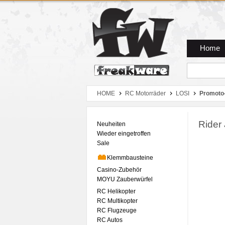
Zum Hauptmenue
Zum Seiteninhalt
Zum Warenkob
Home
HOME
RC Motorräder
LOSI
Promoto
Rider 
Neuheiten
Wieder eingetroffen
Sale
Klemmbausteine
Casino-Zubehör
MOYU Zauberwürfel
RC Helikopter
RC Multikopter
RC Flugzeuge
RC Autos