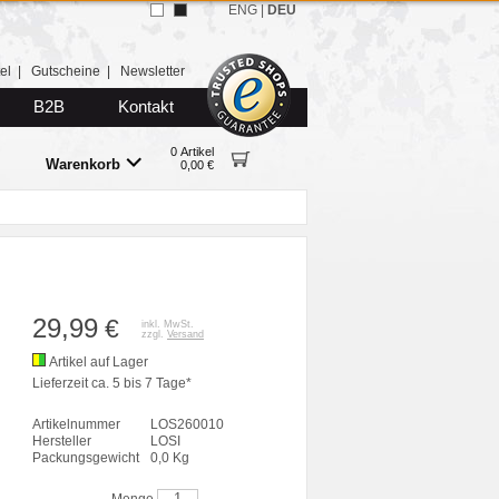
ENG
|
DEU
el
|
Gutscheine
|
Newsletter
B2B
Kontakt
0 Artikel
Warenkorb
0,00 €
29,99
€
inkl. MwSt.
zzgl.
Versand
Artikel auf Lager
Lieferzeit ca. 5 bis 7 Tage*
Artikelnummer
LOS260010
Hersteller
LOSI
Packungsgewicht
0,0 Kg