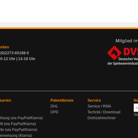
zeiten
9 (0)2273-60188-0
0-12 Uhr | 14-18 Uhr
sarten
Paketdienste
Service
Ne
DHL
Service / RMA
DPD
Technik / Download
Si
hlung (via PayPal/Klarna)
Drehzahlrechner
ift (via PayPal/Klarna)
rte (via PayPal/Klarna)
berweisung (Klarna)