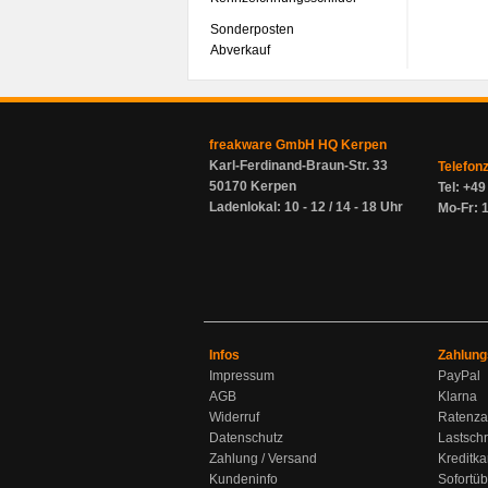
Sonderposten
Abverkauf
freakware GmbH HQ Kerpen
Karl-Ferdinand-Braun-Str. 33
Telefon
50170 Kerpen
Tel: +4
Ladenlokal: 10 - 12 / 14 - 18 Uhr
Mo-Fr: 1
Infos
Zahlung
Impressum
PayPal
AGB
Klarna
Widerruf
Ratenza
Datenschutz
Lastschr
Zahlung / Versand
Kreditka
Kundeninfo
Sofortü