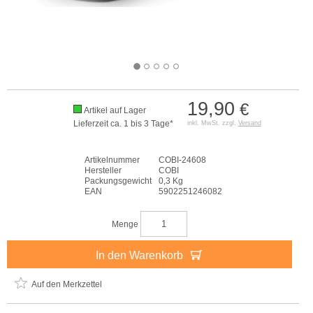
19,90
€
Artikel auf Lager
Lieferzeit ca. 1 bis 3 Tage*
inkl. MwSt. zzgl.
Versand
Artikelnummer
COBI-24608
Hersteller
COBI
Packungsgewicht
0,3 Kg
EAN
5902251246082
Menge
In den Warenkorb
Auf den Merkzettel