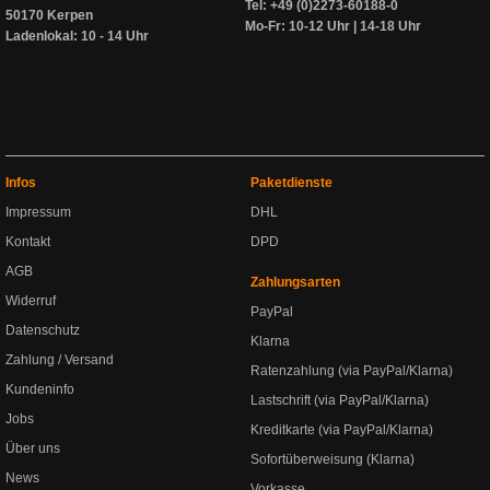
Tel: +49 (0)2273-60188-0
50170 Kerpen
Mo-Fr: 10-12 Uhr | 14-18 Uhr
Ladenlokal: 10 - 14 Uhr
Infos
Paketdienste
Impressum
DHL
Kontakt
DPD
AGB
Zahlungsarten
Widerruf
PayPal
Datenschutz
Klarna
Zahlung / Versand
Ratenzahlung (via PayPal/Klarna)
Kundeninfo
Lastschrift (via PayPal/Klarna)
Jobs
Kreditkarte (via PayPal/Klarna)
Über uns
Sofortüberweisung (Klarna)
News
Vorkasse