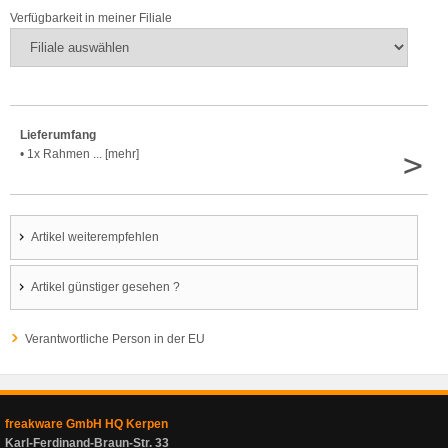
Verfügbarkeit in meiner Filiale
Lieferumfang
>
• 1x Rahmen ... [mehr]
Artikel weiterempfehlen
Artikel günstiger gesehen ?
Verantwortliche Person in der EU
freakware GmbH HQ Kerpen
Karl-Ferdinand-Braun-Str. 33