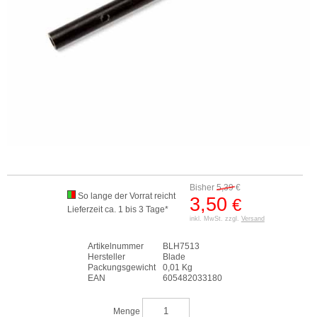
Bisher
5,39
€
So lange der Vorrat reicht
3,50
€
Lieferzeit ca. 1 bis 3 Tage*
inkl. MwSt. zzgl.
Versand
Artikelnummer
BLH7513
Hersteller
Blade
Packungsgewicht
0,01 Kg
EAN
605482033180
Menge