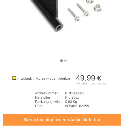
49,99
€
Im Zulauf, in Kürze wieder lieferbar
inkl. MwSt. zzgl.
Versand
Artikelnummer
PRB286082
Hersteller
Pro Boat
Packungsgewicht
0,03 Kg
EAN
605482162255
Benachrichtigen wenn Artikel lieferbar