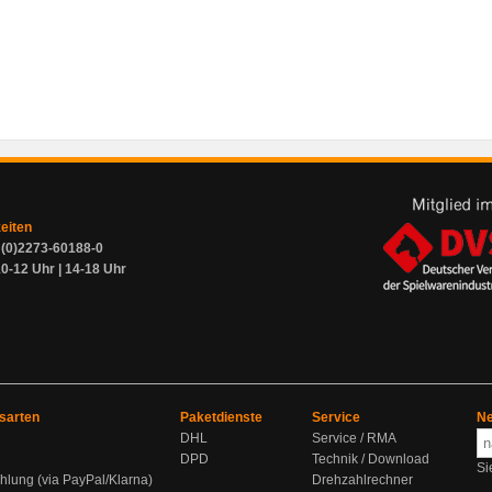
zeiten
9 (0)2273-60188-0
0-12 Uhr | 14-18 Uhr
sarten
Paketdienste
Service
Ne
DHL
Service / RMA
DPD
Technik / Download
Si
hlung (via PayPal/Klarna)
Drehzahlrechner