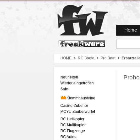
Zum Hauptmenue
Zum Seiteninhalt
Zum Warenkob
Home
HOME
RC Boote
Pro Boat
Ersatzteil
Probo
Neuheiten
Wieder eingetroffen
Sale
Klemmbausteine
Casino-Zubehör
MOYU Zauberwürfel
RC Helikopter
RC Multikopter
RC Flugzeuge
RC Autos