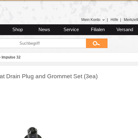
Mein Konto
|
Hilfe
|
Merkzett
Shop
News
Service
Filialen
Versand
e Impulse 32
at Drain Plug and Grommet Set (3ea)