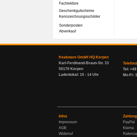
Fachlektüre
Geschenkgutscheine
Kennzeichnungsschilder
Sonderposten
Abverkauf
freakware GmbH HQ Kerpen
Karl-Ferdinand-Braun-Str. 33
Telefon
50170 Kerpen
Tel: +4
Ladenlokal: 10 - 14 Uhr
Mo-Fr: 1
Infos
Zahlung
Impressum
PayPal
AGB
Klarna
Widerruf
Ratenza