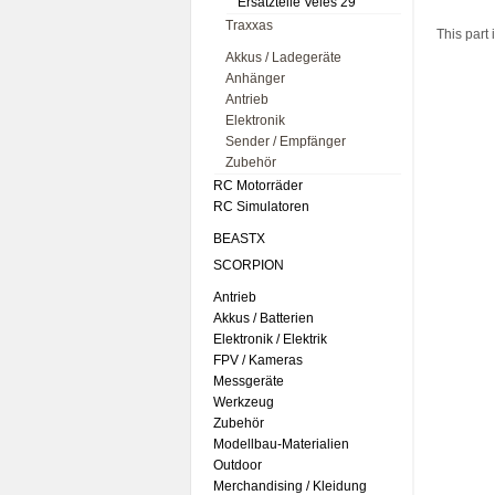
Ersatzteile Veles 29
Traxxas
This part
Akkus / Ladegeräte
Anhänger
Antrieb
Elektronik
Sender / Empfänger
Zubehör
RC Motorräder
RC Simulatoren
BEASTX
SCORPION
Antrieb
Akkus / Batterien
Elektronik / Elektrik
FPV / Kameras
Messgeräte
Werkzeug
Zubehör
Modellbau-Materialien
Outdoor
Merchandising / Kleidung