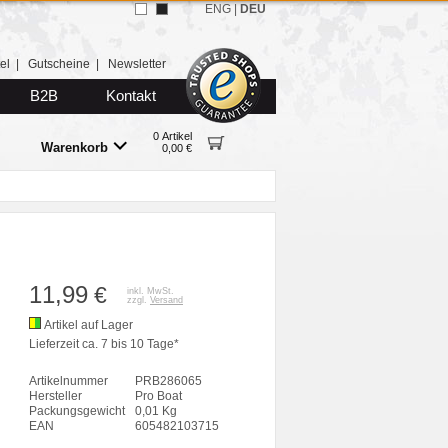
ENG
|
DEU
el
|
Gutscheine
|
Newsletter
B2B
Kontakt
0 Artikel
Warenkorb
0,00 €
11,99
€
inkl. MwSt.
zzgl.
Versand
Artikel auf Lager
Lieferzeit ca. 7 bis 10 Tage*
Artikelnummer
PRB286065
Hersteller
Pro Boat
Packungsgewicht
0,01 Kg
EAN
605482103715