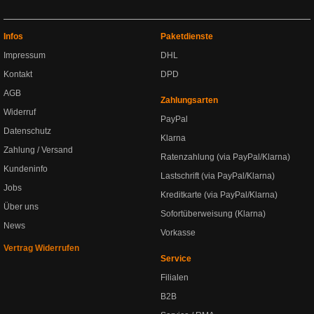
Infos
Paketdienste
Impressum
DHL
Kontakt
DPD
AGB
Zahlungsarten
Widerruf
PayPal
Datenschutz
Klarna
Zahlung / Versand
Ratenzahlung (via PayPal/Klarna)
Kundeninfo
Lastschrift (via PayPal/Klarna)
Jobs
Kreditkarte (via PayPal/Klarna)
Über uns
Sofortüberweisung (Klarna)
News
Vorkasse
Vertrag Widerrufen
Service
Filialen
B2B