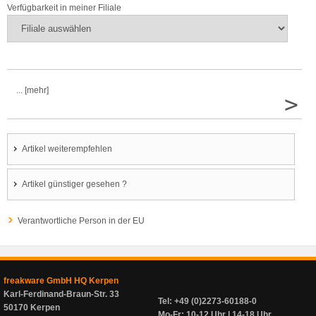
Verfügbarkeit in meiner Filiale
... [mehr]
>
Artikel weiterempfehlen
Artikel günstiger gesehen ?
Verantwortliche Person in der EU
freakware GmbH HQ Kerpen
Karl-Ferdinand-Braun-Str. 33
Tel: +49 (0)2273-60188-0
50170 Kerpen
Mo-Fr: 10-12 Uhr | 14-18 Uhr