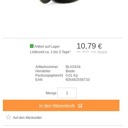
10,79
€
Artikel auf Lager
Lieferzeit ca. 1 bis 3 Tage*
inkl. MwSt. zzgl.
Versand
Artikelnummer
BLH3434
Hersteller
Blade
Packungsgewicht
0,01 Kg
EAN
605482556733
Menge
In den Warenkorb
Auf den Merkzettel