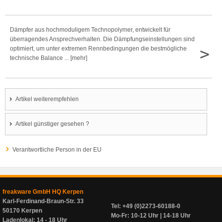
Dämpfer aus hochmoduligem Technopolymer, entwickelt für
überragendes Ansprechverhalten. Die Dämpfungseinstellungen sind
>
optimiert, um unter extremen Rennbedingungen die bestmögliche
technische Balance ... [mehr]
Artikel weiterempfehlen
Artikel günstiger gesehen ?
Verantwortliche Person in der EU
freakware GmbH HQ Kerpen
Karl-Ferdinand-Braun-Str. 33
Tel: +49 (0)2273-60188-0
50170 Kerpen
Mo-Fr: 10-12 Uhr | 14-18 Uhr
Ladenlokal: 14 - 18 Uhr