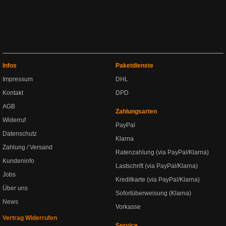
Infos
Paketdienste
Impressum
DHL
Kontakt
DPD
AGB
Zahlungsarten
Widerruf
PayPal
Datenschutz
Klarna
Zahlung / Versand
Ratenzahlung (via PayPal/Klarna)
Kundeninfo
Lastschrift (via PayPal/Klarna)
Jobs
Kreditkarte (via PayPal/Klarna)
Über uns
Sofortüberweisung (Klarna)
News
Vorkasse
Vertrag Widerrufen
Service