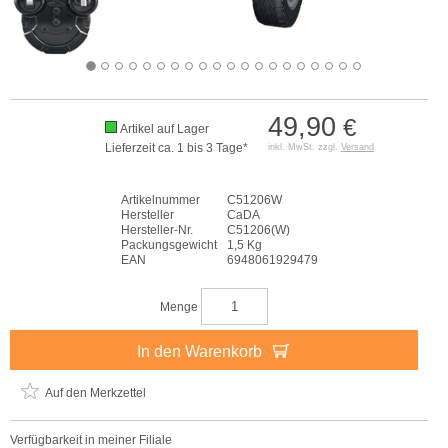
49,90
€
Artikel auf Lager
Lieferzeit ca. 1 bis 3 Tage*
inkl. MwSt. zzgl.
Versand
Artikelnummer
C51206W
Hersteller
CaDA
Hersteller-Nr.
C51206(W)
Packungsgewicht
1,5 Kg
EAN
6948061929479
Menge
In den Warenkorb
Auf den Merkzettel
Verfügbarkeit in meiner Filiale