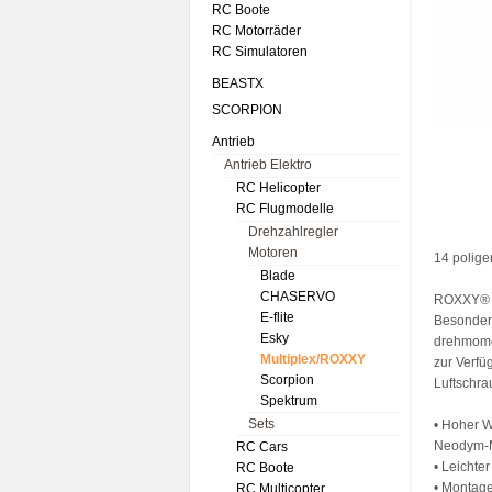
RC Boote
RC Motorräder
RC Simulatoren
BEASTX
SCORPION
Antrieb
Antrieb Elektro
RC Helicopter
RC Flugmodelle
Drehzahlregler
Motoren
14 polige
Blade
CHASERVO
ROXXY® B
E-flite
Besonders
Esky
drehmome
Multiplex/ROXXY
zur Verfü
Scorpion
Luftschra
Spektrum
Sets
• Hoher 
Neodym-
RC Cars
• Leichte
RC Boote
• Montage
RC Multicopter