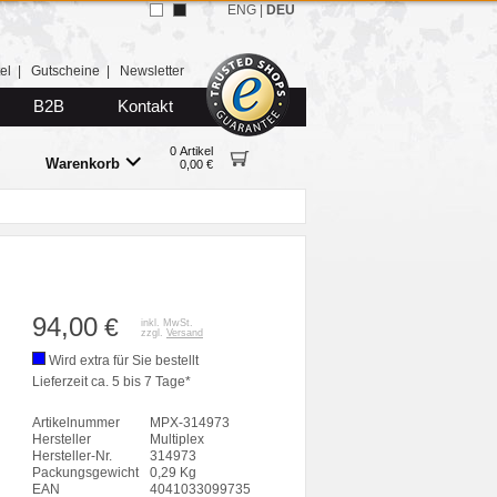
ENG
|
DEU
el
|
Gutscheine
|
Newsletter
B2B
Kontakt
0 Artikel
Warenkorb
0,00 €
94,00
€
inkl. MwSt.
zzgl.
Versand
Wird extra für Sie bestellt
Lieferzeit ca. 5 bis 7 Tage*
Artikelnummer
MPX-314973
Hersteller
Multiplex
Hersteller-Nr.
314973
Packungsgewicht
0,29 Kg
EAN
4041033099735