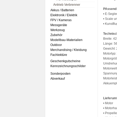
Antrieb Verbrenner
PAssend 
Akkus / Batterien
• E-Segle
Elektronik / Elektrik
• Scale u
FPV / Kameras
• Kunstfl
Messgeräte
Werkzeug
Technisc
Zubehör
Breite: 
Modellbau-Materialien
Länge: 
Outdoor
Gewicht:
Merchandising / Kleidung
Motortyp:
Fachlektüre
Motorgrö
Geschenkgutscheine
Umdrehun
Kennzeichnungsschilder
Motorwel
Spannung
Sonderposten
Motorleis
Abverkauf
Akkuempf
Lieferum
• Motor
• Motorha
• Propell