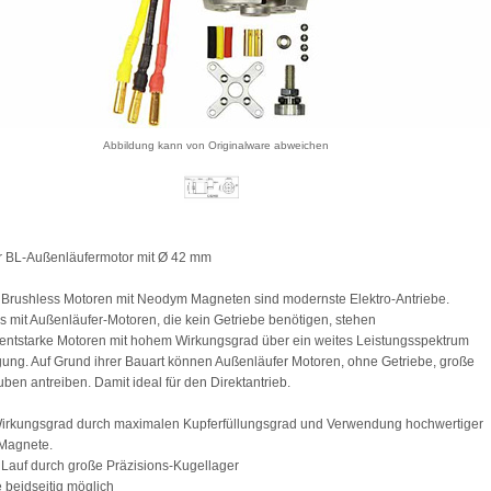
Abbildung kann von Originalware abweichen
r BL-Außenläufermotor mit Ø 42 mm
rushless Motoren mit Neodym Magneten sind modernste Elektro-Antriebe.
 mit Außenläufer-Motoren, die kein Getriebe benötigen, stehen
ntstarke Motoren mit hohem Wirkungsgrad über ein weites Leistungsspektrum
gung. Auf Grund ihrer Bauart können Außenläufer Motoren, ohne Getriebe, große
uben antreiben. Damit ideal für den Direktantrieb.
Wirkungsgrad durch maximalen Kupferfüllungsgrad und Verwendung hochwertiger
Magnete.
r Lauf durch große Präzisions-Kugellager
 beidseitig möglich