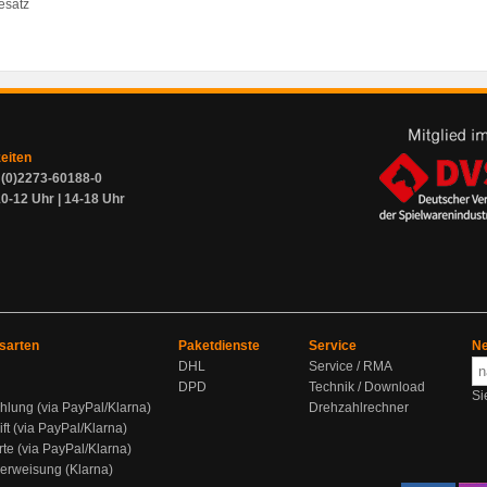
lesatz
zeiten
9 (0)2273-60188-0
0-12 Uhr | 14-18 Uhr
sarten
Paketdienste
Service
Ne
DHL
Service / RMA
DPD
Technik / Download
Si
hlung (via PayPal/Klarna)
Drehzahlrechner
ift (via PayPal/Klarna)
rte (via PayPal/Klarna)
berweisung (Klarna)