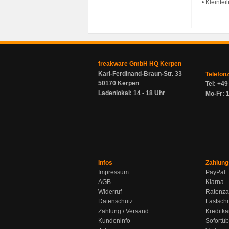
• Kleintei
freakware GmbH HQ Kerpen
Karl-Ferdinand-Braun-Str. 33
Telefon
50170 Kerpen
Tel: +4
Ladenlokal: 14 - 18 Uhr
Mo-Fr: 1
Infos
Zahlung
Impressum
PayPal
AGB
Klarna
Widerruf
Ratenza
Datenschutz
Lastschr
Zahlung / Versand
Kreditka
Kundeninfo
Sofortü