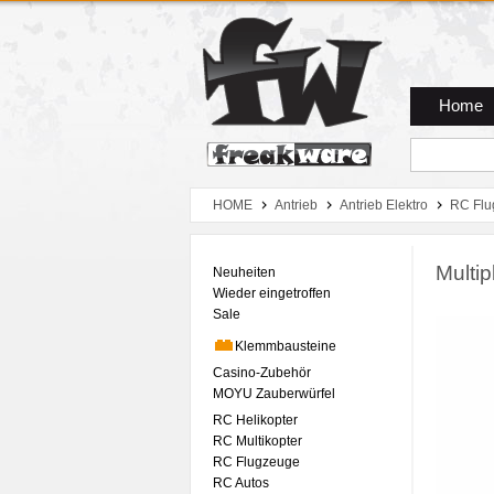
Zum Hauptmenue
Zum Seiteninhalt
Zum Warenkob
Home
HOME
Antrieb
Antrieb Elektro
RC Flu
Multi
Neuheiten
Wieder eingetroffen
Sale
Klemmbausteine
Casino-Zubehör
MOYU Zauberwürfel
RC Helikopter
RC Multikopter
RC Flugzeuge
RC Autos