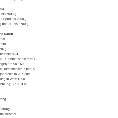
für:
r bis 7500 g
nd Sport bis 4000 g
ug und 3D bis 2700 g
he Daten
42mm
56mm
 287g
 brushless OR
ße Durchmesser in mm: 42
gen pro Volt: 600
le Durchmesser in mm: 5
sbereich in V: 7-20V
tung in Watt: 1000
ehlung: 3-5S LiPo
fang
lterung
ermitnehmer