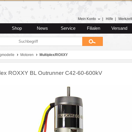
Mein Konto
|
Hilfe
|
Merkzett
Shop
News
Service
Filialen
Versand
gmodelle
Motoren
Multiplex/ROXXY
plex ROXXY BL Outrunner C42-60-600kV