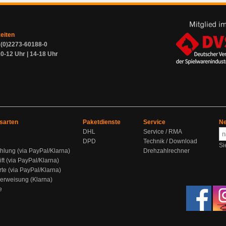
zeiten
9 (0)2273-60188-0
0-12 Uhr | 14-18 Uhr
sarten
Paketdienste
Service
Ne
DHL
Service / RMA
DPD
Technik / Download
Si
hlung (via PayPal/Klarna)
Drehzahlrechner
ift (via PayPal/Klarna)
rte (via PayPal/Klarna)
berweisung (Klarna)
e