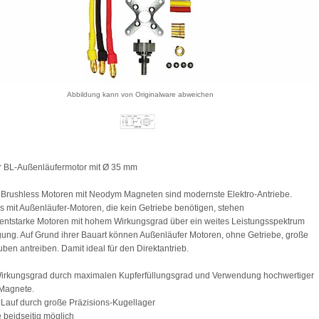
Abbildung kann von Originalware abweichen
r BL-Außenläufermotor mit Ø 35 mm
rushless Motoren mit Neodym Magneten sind modernste Elektro-Antriebe.
 mit Außenläufer-Motoren, die kein Getriebe benötigen, stehen
ntstarke Motoren mit hohem Wirkungsgrad über ein weites Leistungsspektrum
gung. Auf Grund ihrer Bauart können Außenläufer Motoren, ohne Getriebe, große
uben antreiben. Damit ideal für den Direktantrieb.
Wirkungsgrad durch maximalen Kupferfüllungsgrad und Verwendung hochwertiger
Magnete.
r Lauf durch große Präzisions-Kugellager
 beidseitig möglich