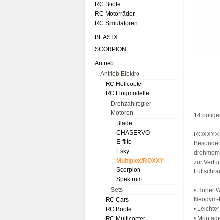
RC Boote
RC Motorräder
RC Simulatoren
BEASTX
SCORPION
Antrieb
Antrieb Elektro
RC Helicopter
RC Flugmodelle
Drehzahlregler
Motoren
14 polige
Blade
CHASERVO
ROXXY® B
E-flite
Besonders
Esky
drehmome
Multiplex/ROXXY
zur Verfü
Scorpion
Luftschra
Spektrum
Sets
• Hoher 
Neodym-
RC Cars
• Leichte
RC Boote
• Montage
RC Multicopter