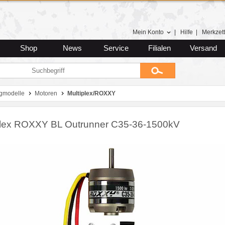
Mein Konto
|
Hilfe
|
Merkzett
Shop
News
Service
Filialen
Versand
gmodelle
Motoren
Multiplex/ROXXY
plex ROXXY BL Outrunner C35-36-1500kV