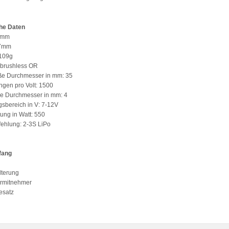
he Daten
35mm
37mm
 109g
 brushless OR
ße Durchmesser in mm: 35
gen pro Volt: 1500
le Durchmesser in mm: 4
sbereich in V: 7-12V
tung in Watt: 550
ehlung: 2-3S LiPo
fang
lterung
ermitnehmer
lesatz