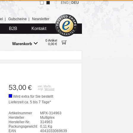
ENG
|
DEU
el
|
Gutscheine
|
Newsletter
B2B
Kontakt
0 Artikel
Warenkorb
0,00 €
53,00
€
inkl. MwSt.
zzgl.
Versand
Wird extra für Sie bestellt
Lieferzeit ca. 5 bis 7 Tage*
Artikelnummer
MPX-314963
Hersteller
Multiplex
Hersteller-Nr.
314963
Packungsgewicht
0,11 Kg
EAN
4041033069639