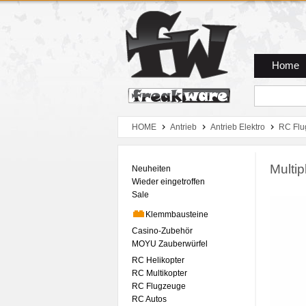
Zum Hauptmenue
Zum Seiteninhalt
Zum Warenkob
Home
HOME
Antrieb
Antrieb Elektro
RC Flu
Multi
Neuheiten
Wieder eingetroffen
Sale
Klemmbausteine
Casino-Zubehör
MOYU Zauberwürfel
RC Helikopter
RC Multikopter
RC Flugzeuge
RC Autos