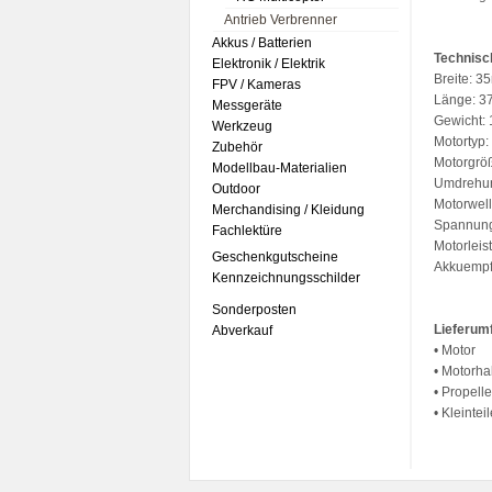
Antrieb Verbrenner
Akkus / Batterien
Technisc
Elektronik / Elektrik
Breite: 
FPV / Kameras
Länge: 
Messgeräte
Gewicht:
Werkzeug
Motortyp:
Zubehör
Motorgrö
Modellbau-Materialien
Umdrehun
Outdoor
Motorwel
Merchandising / Kleidung
Spannung
Fachlektüre
Motorleis
Geschenkgutscheine
Akkuempf
Kennzeichnungsschilder
Sonderposten
Lieferum
Abverkauf
• Motor
• Motorha
• Propell
• Kleintei