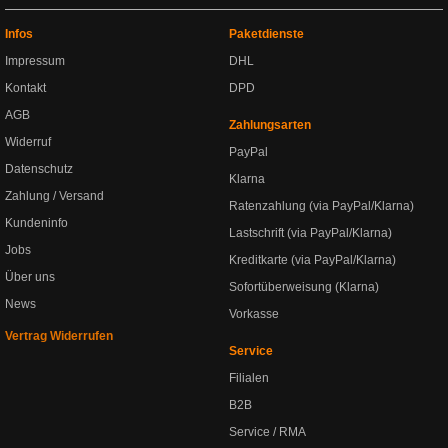
Infos
Paketdienste
Impressum
DHL
Kontakt
DPD
AGB
Zahlungsarten
Widerruf
PayPal
Datenschutz
Klarna
Zahlung / Versand
Ratenzahlung (via PayPal/Klarna)
Kundeninfo
Lastschrift (via PayPal/Klarna)
Jobs
Kreditkarte (via PayPal/Klarna)
Über uns
Sofortüberweisung (Klarna)
News
Vorkasse
Vertrag Widerrufen
Service
Filialen
B2B
Service / RMA