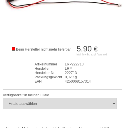
5,90
€
Beim Hersteller nicht mehr lieferbar
inkl. MwSt. zzgl.
Versand
Artikelnummer
LRP222713
Hersteller
LRP
Hersteller-Nr.
222713
Packungsgewicht
0,02 Kg
EAN
4250068157314
Verfügbarkeit in meiner Filiale