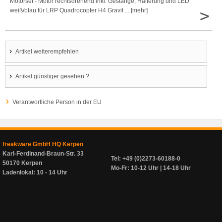
Motorset - Motor rechtsdrehend inkl. Gestänge, Halterung und LED
>
weiß/blau für LRP Quadrocopter H4 Gravit ... [mehr]
Artikel weiterempfehlen
Artikel günstiger gesehen ?
Verantwortliche Person in der EU
freakware GmbH HQ Kerpen
Karl-Ferdinand-Braun-Str. 33
Tel: +49 (0)2273-60188-0
50170 Kerpen
Mo-Fr: 10-12 Uhr | 14-18 Uhr
Ladenlokal: 10 - 14 Uhr