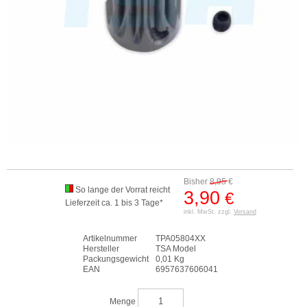
Bisher
8,95
€
So lange der Vorrat reicht
3,90
€
Lieferzeit ca. 1 bis 3 Tage*
inkl. MwSt. zzgl.
Versand
Artikelnummer
TPA05804XX
Hersteller
TSA Model
Packungsgewicht
0,01 Kg
EAN
6957637606041
Menge