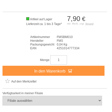
7,90
€
Artikel auf Lager
Lieferzeit ca. 1 bis 3 Tage*
inkl. MwSt. zzgl.
Versand
Artikelnummer
FMSBM010
Hersteller
FMS
Packungsgewicht
0,04 Kg
EAN
4251014777334
Menge
In den Warenkorb
Auf den Merkzettel
Verfügbarkeit in meiner Filiale