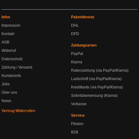
Infos
Paketdienste
Impressum
DHL
Kontakt
DPD
AGB
Zahlungsarten
Widerruf
PayPal
Datenschutz
Klarna
Zahlung / Versand
Ratenzahlung (via PayPal/Klarna)
Kundeninfo
Lastschrift (via PayPal/Klarna)
Jobs
Kreditkarte (via PayPal/Klarna)
Über uns
Sofortüberweisung (Klarna)
News
Vorkasse
Vertrag Widerrufen
Service
Filialen
B2B