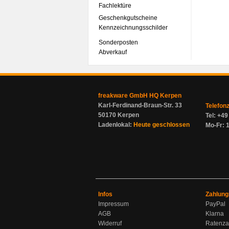
Fachlektüre
Geschenkgutscheine
Kennzeichnungsschilder
Sonderposten
Abverkauf
freakware GmbH HQ Kerpen
Karl-Ferdinand-Braun-Str. 33
Telefon
50170 Kerpen
Tel: +4
Ladenlokal:
Heute geschlossen
Mo-Fr: 1
Infos
Zahlung
Impressum
PayPal
AGB
Klarna
Widerruf
Ratenza