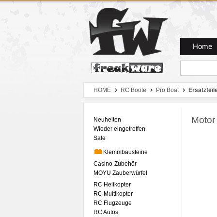
Zum Hauptmenue
Zum Seiteninhalt
Zum Warenkob
Home
HOME
RC Boote
Pro Boat
Ersatzteil
Motor
Neuheiten
Wieder eingetroffen
Sale
Klemmbausteine
Casino-Zubehör
MOYU Zauberwürfel
RC Helikopter
RC Multikopter
RC Flugzeuge
RC Autos