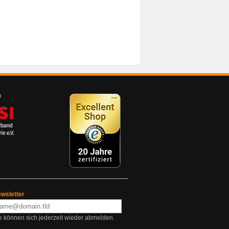
wsletter
e können sich jederzeit wieder abmelden.