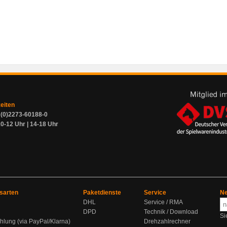
zeiten
9 (0)2273-60188-0
0-12 Uhr | 14-18 Uhr
sarten
Paketdienste
Service
Ne
DHL
Service / RMA
DPD
Technik / Download
Si
hlung (via PayPal/Klarna)
Drehzahlrechner