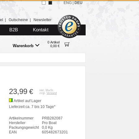
ENG
|
DEU
el
|
Gutscheine
|
Newsletter
B2B
Kontakt
0 Artikel
Warenkorb
0,00 €
23,99
€
inkl. MwSt.
zzgl.
Versand
Artikel auf Lager
Lieferzeit ca. 7 bis 10 Tage*
Artikelnummer
PRB282087
Hersteller
Pro Boat
Packungsgewicht
0,0 Kg
EAN
605482673201