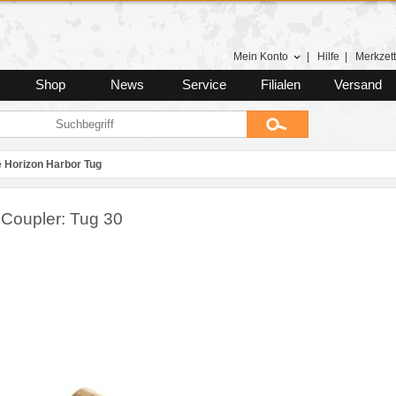
Mein Konto
|
Hilfe
|
Merkzett
Shop
News
Service
Filialen
Versand
e Horizon Harbor Tug
 Coupler: Tug 30