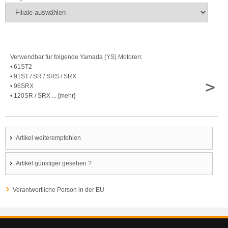
Verwendbar für folgende Yamada (YS) Motoren:
• 61ST2
• 91ST / SR / SRS / SRX
>
• 96SRX
• 120SR / SRX ... [mehr]
Artikel weiterempfehlen
Artikel günstiger gesehen ?
Verantwortliche Person in der EU