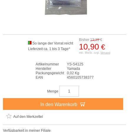
Bisher
13,39
€
So lange der Vorrat reicht
10,90
€
Lieferzeit ca. 1 bis 3 Tage*
inkl. MwSt. zzgl.
Versand
Artikelnummer
YS-S4125
Hersteller
Yamada
Packungsgewicht
0,02 Kg
EAN
4560105738377
Menge
In den Warenkorb
Auf den Merkzettel
Verfügbarkeit in meiner Filiale