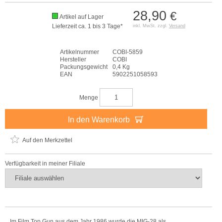
28,90
€
Artikel auf Lager
Lieferzeit ca. 1 bis 3 Tage*
inkl. MwSt. zzgl.
Versand
Artikelnummer
COBI-5859
Hersteller
COBI
Packungsgewicht
0,4 Kg
EAN
5902251058593
Menge
In den Warenkorb
Auf den Merkzettel
Verfügbarkeit in meiner Filiale
Im Film Top Gun aus dem Jahr 1986 wurde die MIG-28 als