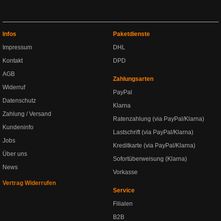
Infos
Paketdienste
Impressum
DHL
Kontakt
DPD
AGB
Zahlungsarten
Widerruf
PayPal
Datenschutz
Klarna
Zahlung / Versand
Ratenzahlung (via PayPal/Klarna)
Kundeninfo
Lastschrift (via PayPal/Klarna)
Jobs
Kreditkarte (via PayPal/Klarna)
Über uns
Sofortüberweisung (Klarna)
News
Vorkasse
Vertrag Widerrufen
Service
Filialen
B2B