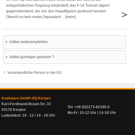
antagonistisches Flugzeug dargestellt, das F-14 Tomcat-Jägern
>
gegenüberstand, die von den Hauptfiguren gesteuert wurden.
Obwohl es kein reales Äquivalent ... [mehr]
Artikel weiterempfehlen
Artikel günstiger gesehen ?
Verantwortliche Person in der EU
freakware GmbH HQ Kerpen
Karl-Ferdinand-Braun-Str. 33
Tel: +49 (0)2273-60188-0
50170 Kerpen
Mo-Fr: 10-12 Uhr | 14-18 Uhr
Ladenlokal: 10 - 12 / 14 - 18 Uhr