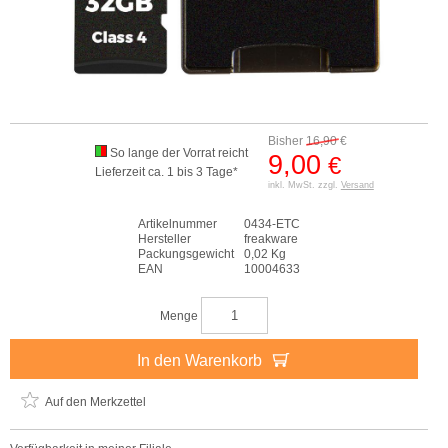
Bisher
16,90
€
So lange der Vorrat reicht
9,00
€
Lieferzeit ca. 1 bis 3 Tage*
inkl. MwSt. zzgl.
Versand
Artikelnummer
0434-ETC
Hersteller
freakware
Packungsgewicht
0,02 Kg
EAN
10004633
Menge
In den Warenkorb
Auf den Merkzettel