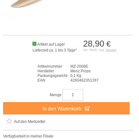
28,90
€
Artikel auf Lager
Lieferzeit ca. 1 bis 3 Tage*
inkl. MwSt. zzgl.
Versand
Artikelnummer
MZ-2008E
Hersteller
Menz Props
Packungsgewicht
0,1 Kg
EAN
4260462351287
Menge
In den Warenkorb
Auf den Merkzettel
Verfügbarkeit in meiner Filiale