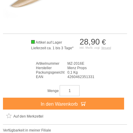
28,90
€
Artikel auf Lager
Lieferzeit ca. 1 bis 3 Tage*
inkl. MwSt. zzgl.
Versand
Artikelnummer
MZ-2016E
Hersteller
Menz Props
Packungsgewicht
0,1 Kg
EAN
4260462351331
Menge
In den Warenkorb
Auf den Merkzettel
Verfügbarkeit in meiner Filiale