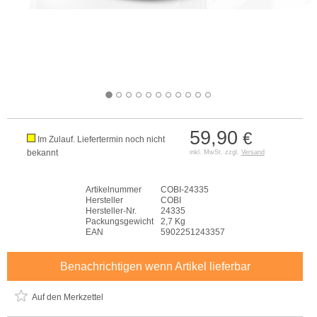
59,90
€
Im Zulauf. Liefertermin noch nicht
bekannt
inkl. MwSt. zzgl.
Versand
Artikelnummer
COBI-24335
Hersteller
COBI
Hersteller-Nr.
24335
Packungsgewicht
2,7 Kg
EAN
5902251243357
Benachrichtigen wenn Artikel lieferbar
Auf den Merkzettel