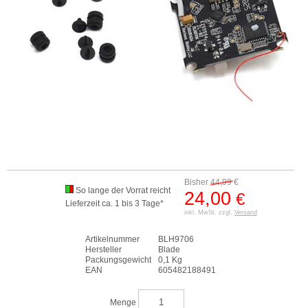
Bisher
44,99
€
So lange der Vorrat reicht
24,00
€
Lieferzeit ca. 1 bis 3 Tage*
inkl. MwSt. zzgl.
Versand
Artikelnummer
BLH9706
Hersteller
Blade
Packungsgewicht
0,1 Kg
EAN
605482188491
Menge