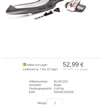
52,99
€
Artikel auf Lager
Lieferzeit ca. 7 bis 10 Tage*
inkl. MwSt. zzgl.
Versand
Artikelnummer
BLH01203
Hersteller
Blade
Packungsgewicht
0,48 Kg
EAN
605482182536
Menge