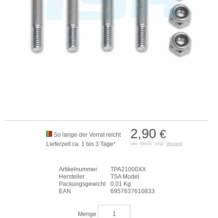
2,90
€
So lange der Vorrat reicht
Lieferzeit ca. 1 bis 3 Tage*
inkl. MwSt. zzgl.
Versand
Artikelnummer
TPA21000XX
Hersteller
TSA Model
Packungsgewicht
0,01 Kg
EAN
6957637610833
Menge