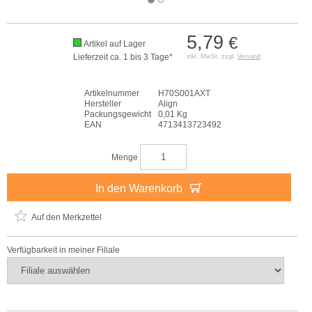
5,79
€
Artikel auf Lager
Lieferzeit ca. 1 bis 3 Tage*
inkl. MwSt. zzgl.
Versand
Artikelnummer
H70S001AXT
Hersteller
Align
Packungsgewicht
0,01 Kg
EAN
4713413723492
Menge
In den Warenkorb
Auf den Merkzettel
Verfügbarkeit in meiner Filiale