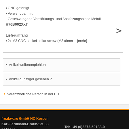
• CNC gefertigt
• Verwendbar mit:
- Geschwungene Verstärkungs- und Abstützungsplatte Metall
H70B002XXT
>
Lieferumfang
• 2x M3 CNC socket collar screw (M3x6mm ... [mehr]
Artikel weiterempfehlen
Artikel günstiger gesehen ?
Verantwortliche Person in der EU
freakware GmbH HQ Kerpen
Karl-Ferdinand-Braun-Str. 33
Tel: +49 (0)2273-60188-0