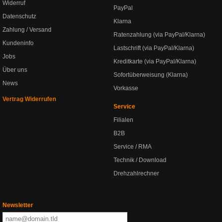
Widerruf
PayPal
Datenschutz
Klarna
Zahlung / Versand
Ratenzahlung (via PayPal/Klarna)
Kundeninfo
Lastschrift (via PayPal/Klarna)
Jobs
Kreditkarte (via PayPal/Klarna)
Über uns
Sofortüberweisung (Klarna)
News
Vorkasse
Vertrag Widerrufen
Service
Filialen
B2B
Service / RMA
Technik / Download
Drehzahlrechner
Newsletter