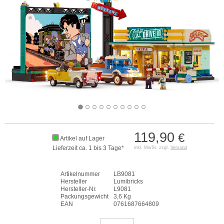
119,90
€
Artikel auf Lager
Lieferzeit ca. 1 bis 3 Tage*
inkl. MwSt. zzgl.
Versand
Artikelnummer
LB9081
Hersteller
Lumibricks
Hersteller-Nr.
L9081
Packungsgewicht
3,6 Kg
EAN
0761687664809