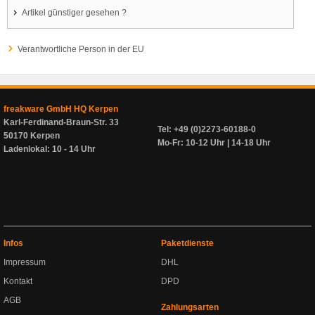
Artikel günstiger gesehen ?
Verantwortliche Person in der EU
freakware GmbH HQ Kerpen
Karl-Ferdinand-Braun-Str. 33
Tel: +49 (0)2273-60188-0
50170 Kerpen
Mo-Fr: 10-12 Uhr | 14-18 Uhr
Ladenlokal: 10 - 14 Uhr
Infos
Paketdienste
Impressum
DHL
Kontakt
DPD
AGB
Zahlungsarten