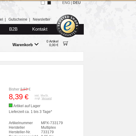
ENG
|
DEU
el
|
Gutscheine
|
Newsletter
B2B
Kontakt
0 Artikel
Warenkorb
0,00 €
Bisher
8,53
€
8,39
€
inkl. MwSt.
zzgl.
Versand
Artikel auf Lager
Lieferzeit ca. 1 bis 3 Tage*
Artikelnummer
MPX-733179
Hersteller
Multiplex
Hersteller-Nr.
733179