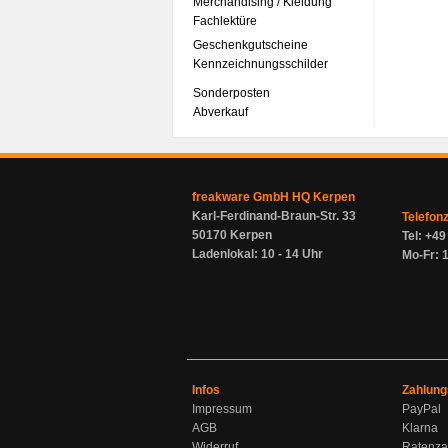
Merchandising / Kleidung
Fachlektüre
Geschenkgutscheine
Kennzeichnungsschilder
Sonderposten
Abverkauf
freakware GmbH HQ Kerpen
Karl-Ferdinand-Braun-Str. 33
Telefon
50170 Kerpen
Tel: +4
Ladenlokal: 10 - 14 Uhr
Mo-Fr: 1
Infos
Zahlung
Impressum
PayPal
AGB
Klarna
Widerruf
Ratenza