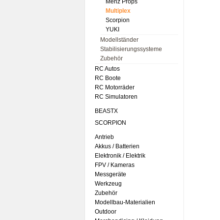
Menz Props
Multiplex
Scorpion
YUKI
Modellständer
Stabilisierungssysteme
Zubehör
RC Autos
RC Boote
RC Motorräder
RC Simulatoren
BEASTX
SCORPION
Antrieb
Akkus / Batterien
Elektronik / Elektrik
FPV / Kameras
Messgeräte
Werkzeug
Zubehör
Modellbau-Materialien
Outdoor