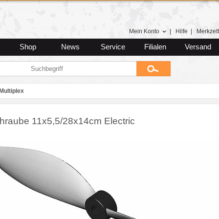
Mein Konto
|
Hilfe
|
Merkzett
Shop
News
Service
Filialen
Versand
Multiplex
chraube 11x5,5/28x14cm Electric