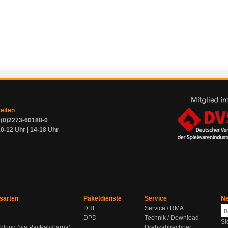
zeiten
9 (0)2273-60188-0
0-12 Uhr | 14-18 Uhr
sarten
Paketdienste
Service
Ne
DHL
Service / RMA
DPD
Technik / Download
Si
hlung (via PayPal/Klarna)
Drehzahlrechner