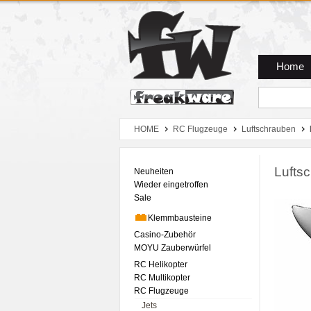
Zum Hauptmenue
Zum Seiteninhalt
Zum Warenkob
Home
HOME
RC Flugzeuge
Luftschrauben
Lufts
Neuheiten
Wieder eingetroffen
Sale
Klemmbausteine
Casino-Zubehör
MOYU Zauberwürfel
RC Helikopter
RC Multikopter
RC Flugzeuge
Jets