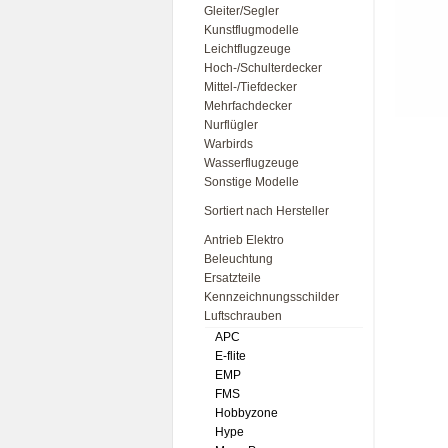
Gleiter/Segler
Kunstflugmodelle
Leichtflugzeuge
Hoch-/Schulterdecker
Mittel-/Tiefdecker
Mehrfachdecker
Nurflügler
Warbirds
Wasserflugzeuge
Sonstige Modelle
Sortiert nach Hersteller
Antrieb Elektro
Beleuchtung
Ersatzteile
Kennzeichnungsschilder
Luftschrauben
APC
E-flite
EMP
FMS
Hobbyzone
Hype