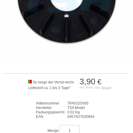
3,90
€
So lange der Vorrat reicht
Lieferzeit ca. 1 bis 3 Tage*
inkl. MwSt. zzgl.
Versand
Artikelnummer
TPA0325000
Hersteller
TSA Model
Packungsgewicht
0,02 Kg
EAN
6957637630664
Menge