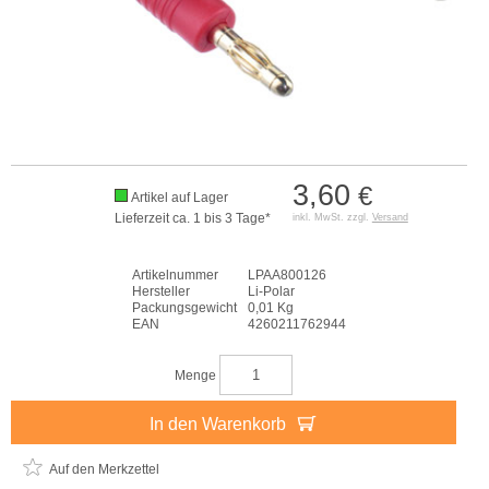
3,60
€
Artikel auf Lager
Lieferzeit ca. 1 bis 3 Tage*
inkl. MwSt. zzgl.
Versand
Artikelnummer
LPAA800126
Hersteller
Li-Polar
Packungsgewicht
0,01 Kg
EAN
4260211762944
Menge
In den Warenkorb
Auf den Merkzettel