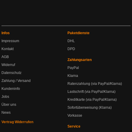
Infos
Paketdienste
Impressum
DHL
Kontakt
DPD
AGB
Zahlungsarten
Widerruf
PayPal
Datenschutz
Klarna
Zahlung / Versand
Ratenzahlung (via PayPal/Klarna)
Kundeninfo
Lastschrift (via PayPal/Klarna)
Jobs
Kreditkarte (via PayPal/Klarna)
Über uns
Sofortüberweisung (Klarna)
News
Vorkasse
Vertrag Widerrufen
Service