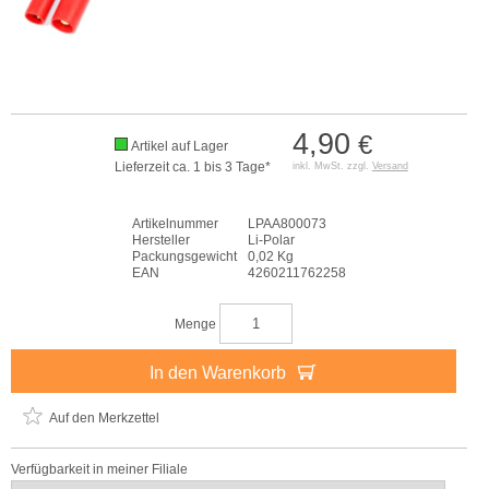
4,90
€
Artikel auf Lager
Lieferzeit ca. 1 bis 3 Tage*
inkl. MwSt. zzgl.
Versand
Artikelnummer
LPAA800073
Hersteller
Li-Polar
Packungsgewicht
0,02 Kg
EAN
4260211762258
Menge
In den Warenkorb
Auf den Merkzettel
Verfügbarkeit in meiner Filiale