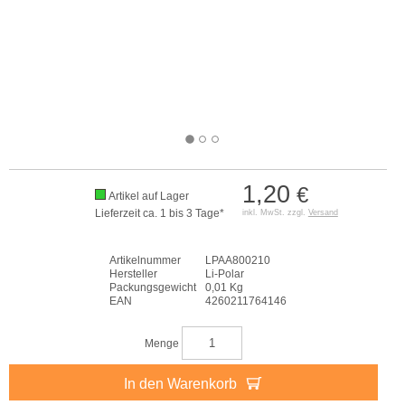
1,20
€
Artikel auf Lager
Lieferzeit ca. 1 bis 3 Tage*
inkl. MwSt. zzgl.
Versand
Artikelnummer
LPAA800210
Hersteller
Li-Polar
Packungsgewicht
0,01 Kg
EAN
4260211764146
Menge
In den Warenkorb