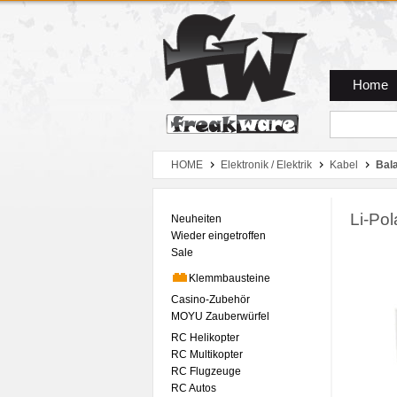
Zum Hauptmenue
Zum Seiteninhalt
Zum Warenkob
Home
HOME
Elektronik / Elektrik
Kabel
Bal
Li-Po
Neuheiten
Wieder eingetroffen
Sale
Klemmbausteine
Casino-Zubehör
MOYU Zauberwürfel
RC Helikopter
RC Multikopter
RC Flugzeuge
RC Autos