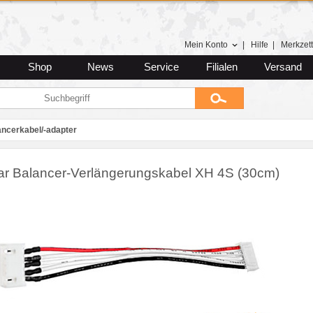
Mein Konto
|
Hilfe
|
Merkzett
Shop
News
Service
Filialen
Versand
ancerkabel/-adapter
lar Balancer-Verlängerungskabel XH 4S (30cm)