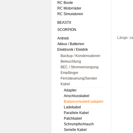
RC Boote
RC Motorräder
RC Simulatoren
BEASTX
SCORPION
Länge: c
Antrieb
Akkus / Batterien
Elektronik / Elektrik
Backup / Kondensatoren
Beleuchtung
BEC / Stromversorgung
Empfänger
Fernsteuerung/Sender
Kabel
Adapter
Anschlusskabel
Balancerkabel/-adapter
Ladekabel
Parallele Kabel
Patchkabel
Schrumpfschlauch
Serielle Kabel