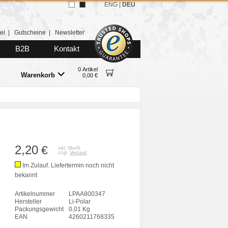
ENG
|
DEU
el
|
Gutscheine
|
Newsletter
B2B
Kontakt
0 Artikel
Warenkorb
0,00 €
2,20
€
inkl. MwSt.
zzgl.
Versand
Im Zulauf. Liefertermin noch nicht
bekannt
Artikelnummer
LPAA800347
Hersteller
Li-Polar
Packungsgewicht
0,01 Kg
EAN
4260211768335