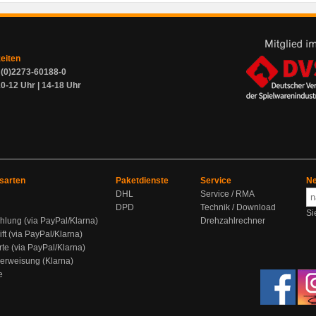
zeiten
9 (0)2273-60188-0
0-12 Uhr | 14-18 Uhr
sarten
Paketdienste
Service
Ne
DHL
Service / RMA
DPD
Technik / Download
Si
hlung (via PayPal/Klarna)
Drehzahlrechner
ift (via PayPal/Klarna)
rte (via PayPal/Klarna)
berweisung (Klarna)
e