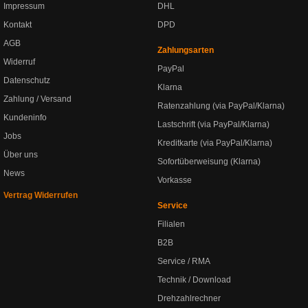
Impressum
DHL
Kontakt
DPD
AGB
Zahlungsarten
Widerruf
PayPal
Datenschutz
Klarna
Zahlung / Versand
Ratenzahlung (via PayPal/Klarna)
Kundeninfo
Lastschrift (via PayPal/Klarna)
Jobs
Kreditkarte (via PayPal/Klarna)
Über uns
Sofortüberweisung (Klarna)
News
Vorkasse
Vertrag Widerrufen
Service
Filialen
B2B
Service / RMA
Technik / Download
Drehzahlrechner