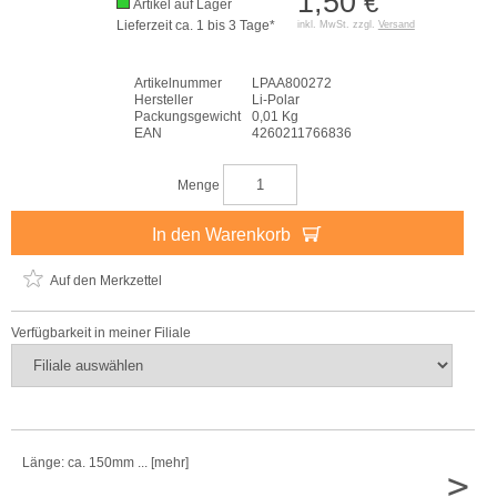
1,50
€
Artikel auf Lager
Lieferzeit ca. 1 bis 3 Tage*
inkl. MwSt. zzgl.
Versand
Artikelnummer
LPAA800272
Hersteller
Li-Polar
Packungsgewicht
0,01 Kg
EAN
4260211766836
Menge
In den Warenkorb
Auf den Merkzettel
Verfügbarkeit in meiner Filiale
Länge: ca. 150mm ... [mehr]
>