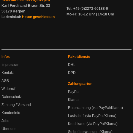
freakware GmbH HQ Kerpen
Karl-Ferdinand-Braun-Str. 33
Tel: +49 (0)2273-60188-0
50170 Kerpen
Mo-Fr: 10-12 Uhr | 14-18 Uhr
Ladenlokal:
Heute geschlossen
Infos
Paketdienste
Impressum
DHL
Kontakt
DPD
AGB
Zahlungsarten
Widerruf
PayPal
Datenschutz
Klarna
Zahlung / Versand
Ratenzahlung (via PayPal/Klarna)
Kundeninfo
Lastschrift (via PayPal/Klarna)
Jobs
Kreditkarte (via PayPal/Klarna)
Über uns
Sofortüberweisung (Klarna)