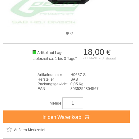
18,00
€
Artikel auf Lager
Lieferzeit ca. 1 bis 3 Tage*
inkl. MwSt. zzgl.
Versand
Artikelnummer
H0637-S
Hersteller
SAB
Packungsgewicht
0,05 Kg
EAN
8935254804567
Menge
In den Warenkorb
Auf den Merkzettel