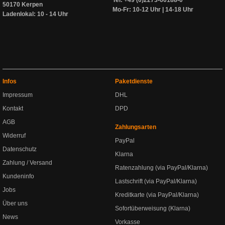
Tel: +49 (0)2273-60188-0
50170 Kerpen
Mo-Fr: 10-12 Uhr | 14-18 Uhr
Ladenlokal: 10 - 14 Uhr
Infos
Paketdienste
Impressum
DHL
Kontakt
DPD
AGB
Zahlungsarten
Widerruf
PayPal
Datenschutz
Klarna
Zahlung / Versand
Ratenzahlung (via PayPal/Klarna)
Kundeninfo
Lastschrift (via PayPal/Klarna)
Jobs
Kreditkarte (via PayPal/Klarna)
Über uns
Sofortüberweisung (Klarna)
News
Vorkasse