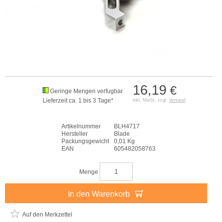
16,19
€
Geringe Mengen verfugbar
Lieferzeit ca. 1 bis 3 Tage*
inkl. MwSt. zzgl.
Versand
Artikelnummer
BLH4717
Hersteller
Blade
Packungsgewicht
0,01 Kg
EAN
605482058763
Menge
In den Warenkorb
Auf den Merkzettel