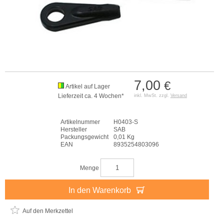
7,00
€
Artikel auf Lager
Lieferzeit ca. 4 Wochen*
inkl. MwSt. zzgl.
Versand
Artikelnummer
H0403-S
Hersteller
SAB
Packungsgewicht
0,01 Kg
EAN
8935254803096
Menge
In den Warenkorb
Auf den Merkzettel