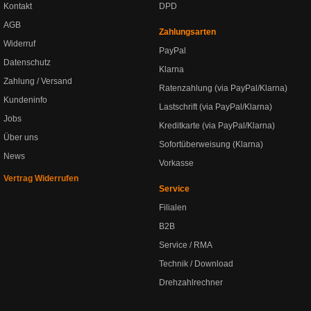
Kontakt
DPD
AGB
Zahlungsarten
Widerruf
PayPal
Datenschutz
Klarna
Zahlung / Versand
Ratenzahlung (via PayPal/Klarna)
Kundeninfo
Lastschrift (via PayPal/Klarna)
Jobs
Kreditkarte (via PayPal/Klarna)
Über uns
Sofortüberweisung (Klarna)
News
Vorkasse
Vertrag Widerrufen
Service
Filialen
B2B
Service / RMA
Technik / Download
Drehzahlrechner