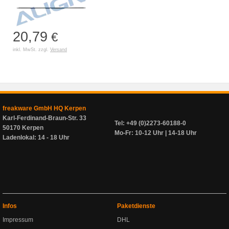
20,79
€
inkl. MwSt. zzgl.
Versand
freakware GmbH HQ Kerpen
Karl-Ferdinand-Braun-Str. 33
Tel: +49 (0)2273-60188-0
50170 Kerpen
Mo-Fr: 10-12 Uhr | 14-18 Uhr
Ladenlokal: 14 - 18 Uhr
Infos
Paketdienste
Impressum
DHL