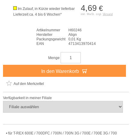
4,69
€
Im Zulauf, in Kürze wieder lieferbar
Lieferzeit ca. 4 bis 6 Wochen*
inkl. MwSt. zzgl.
Versand
Artikelnummer
H60246
Hersteller
Align
Packungsgewicht
0,01 Kg
EAN
4713413970414
Menge
In den Warenkorb
Auf den Merkzettel
Verfügbarkeit in meiner Filiale
• für T-REX 600E / 700DFC / 700N / 700N 3G / 700E / 700E 3G / 700