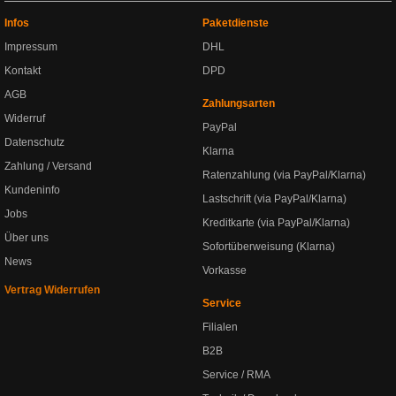
Infos
Paketdienste
Impressum
DHL
Kontakt
DPD
AGB
Zahlungsarten
Widerruf
PayPal
Datenschutz
Klarna
Zahlung / Versand
Ratenzahlung (via PayPal/Klarna)
Kundeninfo
Lastschrift (via PayPal/Klarna)
Jobs
Kreditkarte (via PayPal/Klarna)
Über uns
Sofortüberweisung (Klarna)
News
Vorkasse
Vertrag Widerrufen
Service
Filialen
B2B
Service / RMA