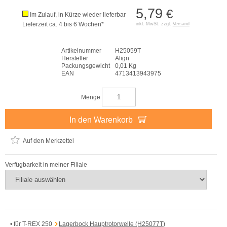
5,79
€
Im Zulauf, in Kürze wieder lieferbar
Lieferzeit ca. 4 bis 6 Wochen*
inkl. MwSt. zzgl.
Versand
Artikelnummer
H25059T
Hersteller
Align
Packungsgewicht
0,01 Kg
EAN
4713413943975
Menge
In den Warenkorb
Auf den Merkzettel
Verfügbarkeit in meiner Filiale
• für T-REX 250
Lagerbock Hauptrotorwelle (H25077T)