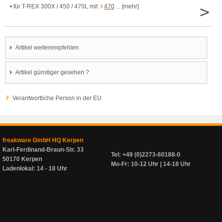
>
• für T-REX 300X / 450 / 470L mit
470
... [mehr]
Artikel weiterempfehlen
Artikel günstiger gesehen ?
Verantwortliche Person in der EU
freakware GmbH HQ Kerpen
Karl-Ferdinand-Braun-Str. 33
Tel: +49 (0)2273-60188-0
50170 Kerpen
Mo-Fr: 10-12 Uhr | 14-18 Uhr
Ladenlokal: 14 - 18 Uhr