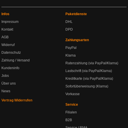
Infos
Paketdienste
Impressum
DHL
Kontakt
DPD
AGB
Zahlungsarten
Widerruf
PayPal
Datenschutz
Klarna
Zahlung / Versand
Ratenzahlung (via PayPal/Klarna)
Kundeninfo
Lastschrift (via PayPal/Klarna)
Jobs
Kreditkarte (via PayPal/Klarna)
Über uns
Sofortüberweisung (Klarna)
News
Vorkasse
Vertrag Widerrufen
Service
Filialen
B2B
Service / RMA