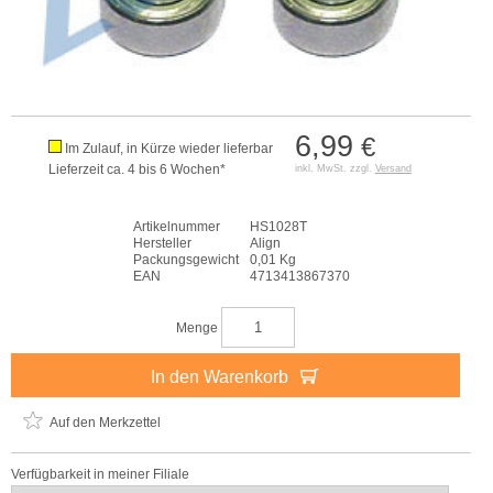
6,99
€
Im Zulauf, in Kürze wieder lieferbar
Lieferzeit ca. 4 bis 6 Wochen*
inkl. MwSt. zzgl.
Versand
Artikelnummer
HS1028T
Hersteller
Align
Packungsgewicht
0,01 Kg
EAN
4713413867370
Menge
In den Warenkorb
Auf den Merkzettel
Verfügbarkeit in meiner Filiale