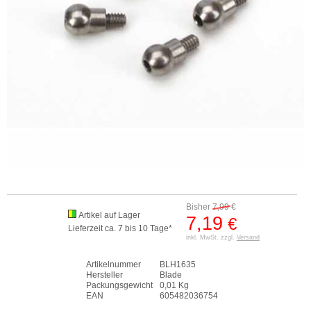
Bisher
7,99
€
Artikel auf Lager
7,19
€
Lieferzeit ca. 7 bis 10 Tage*
inkl. MwSt. zzgl.
Versand
Artikelnummer
BLH1635
Hersteller
Blade
Packungsgewicht
0,01 Kg
EAN
605482036754