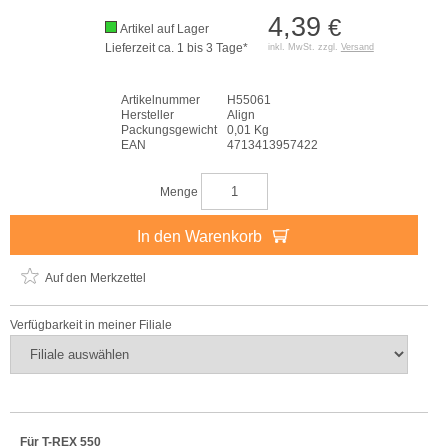
4,39
€
Artikel auf Lager
Lieferzeit ca. 1 bis 3 Tage*
inkl. MwSt. zzgl.
Versand
Artikelnummer
H55061
Hersteller
Align
Packungsgewicht
0,01 Kg
EAN
4713413957422
Menge
In den Warenkorb
Auf den Merkzettel
Verfügbarkeit in meiner Filiale
Für T-REX 550