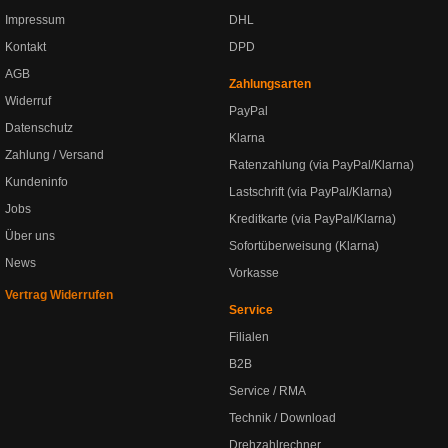
Impressum
DHL
Kontakt
DPD
AGB
Zahlungsarten
Widerruf
PayPal
Datenschutz
Klarna
Zahlung / Versand
Ratenzahlung (via PayPal/Klarna)
Kundeninfo
Lastschrift (via PayPal/Klarna)
Jobs
Kreditkarte (via PayPal/Klarna)
Über uns
Sofortüberweisung (Klarna)
News
Vorkasse
Vertrag Widerrufen
Service
Filialen
B2B
Service / RMA
Technik / Download
Drehzahlrechner