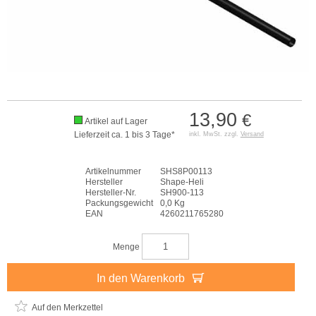
13,90
€
Artikel auf Lager
Lieferzeit ca. 1 bis 3 Tage*
inkl. MwSt. zzgl.
Versand
Artikelnummer
SHS8P00113
Hersteller
Shape-Heli
Hersteller-Nr.
SH900-113
Packungsgewicht
0,0 Kg
EAN
4260211765280
Menge
In den Warenkorb
Auf den Merkzettel