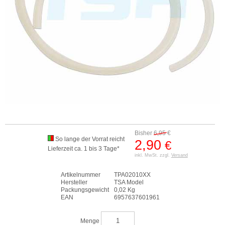
Bisher
6,95
€
So lange der Vorrat reicht
2,90
€
Lieferzeit ca. 1 bis 3 Tage*
inkl. MwSt. zzgl.
Versand
Artikelnummer
TPA02010XX
Hersteller
TSA Model
Packungsgewicht
0,02 Kg
EAN
6957637601961
Menge